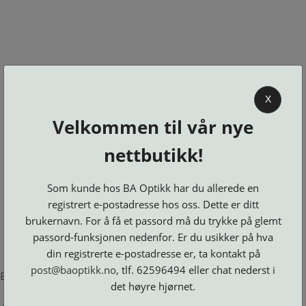
0
X
Velkommen til vår nye
BA OPTIKK
nettbutikk!
KJØPSVILKÅR
KONTAKT
Som kunde hos BA Optikk har du allerede en
OSS
registrert e-postadresse hos oss. Dette er ditt
BESTILL
brukernavn. For å få et passord må du trykke på glemt
Se alle kategorier
DELER
Brillerens
passord-funksjonen nedenfor. Er du usikker på hva
Brillesnorer
LOGG INN
Clip-
Etuier
din registrerte e-postadresse er, ta kontakt på
on
Innfatninger
og
Lesebriller
post@baoptikk.no
, tlf. 62596494 eller chat nederst i
Luper
Suncover
Error loading product page.
Maskiner
og
Microkluter
det høyre hjørnet.
Speil
Neseputer
Solbriller
og
Verktøy