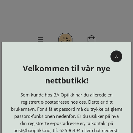
0
BA OPTIKK
X
Velkommen til vår nye
KJØPSVILKÅR
KONTAKT
nettbutikk!
OSS
BESTILL
Som kunde hos BA Optikk har du allerede en
Se alle kategorier
DELER
Brillerens
registrert e-postadresse hos oss. Dette er ditt
Brillesnorer
LOGG INN
Clip-
brukernavn. For å få et passord må du trykke på glemt
Etuier
on
Innfatninger
og
Lesebriller
passord-funksjonen nedenfor. Er du usikker på hva
Luper
Suncover
Maskiner
og
din registrerte e-postadresse er, ta kontakt på
Microkluter
Speil
Neseputer
Solbriller
post@baoptikk.no
, tlf. 62596494 eller chat nederst i
og
Verktøy