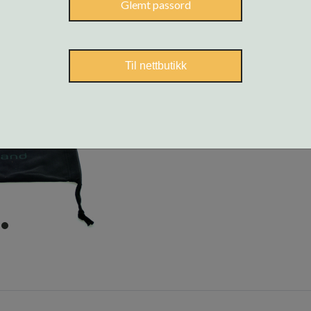
Glemt passord
Til nettbutikk
item
0