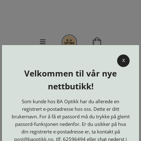
0
BA OPTIKK
X
Velkommen til vår nye
KJØPSVILKÅR
KONTAKT
nettbutikk!
OSS
BESTILL
Som kunde hos BA Optikk har du allerede en
Se alle kategorier
DELER
Brillerens
registrert e-postadresse hos oss. Dette er ditt
Brillesnorer
LOGG INN
Clip-
Etuier
brukernavn. For å få et passord må du trykke på glemt
on
Innfatninger
og
Lesebriller
passord-funksjonen nedenfor. Er du usikker på hva
Luper
Suncover
Maskiner
og
din registrerte e-postadresse er, ta kontakt på
Microkluter
Speil
Neseputer
Solbriller
post@baoptikk.no
, tlf. 62596494 eller chat nederst i
og
Verktøy