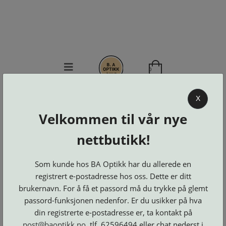
0
BA OPTIKK
X
Velkommen til vår nye
KJØPSVILKÅR
KONTAKT
nettbutikk!
OSS
BESTILL
Som kunde hos BA Optikk har du allerede en
Se alle kategorier
DELER
Brillerens
Brillesnorer
registrert e-postadresse hos oss. Dette er ditt
LOGG INN
Clip-
Etuier
brukernavn. For å få et passord må du trykke på glemt
on
Innfatninger
og
Lesebriller
passord-funksjonen nedenfor. Er du usikker på hva
Luper
Suncover
Maskiner
og
Microkluter
din registrerte e-postadresse er, ta kontakt på
Speil
Neseputer
Solbriller
og
post@baoptikk.no
, tlf. 62596494 eller chat nederst i
Verktøy