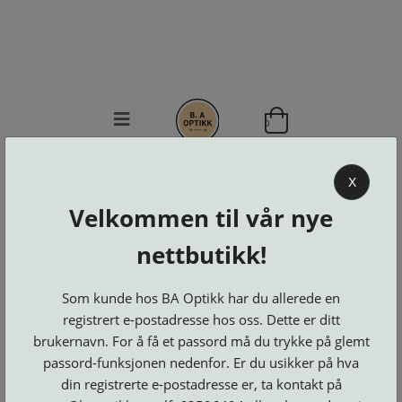
0
BA OPTIKK
X
KJØPSVILKÅR
Velkommen til vår nye
KONTAKT
nettbutikk!
OSS
BESTILL
Se alle kategorier
DELER
Som kunde hos BA Optikk har du allerede en
Brillerens
Brillesnorer
LOGG INN
registrert e-postadresse hos oss. Dette er ditt
Clip-
Etuier
on
Innfatninger
brukernavn. For å få et passord må du trykke på glemt
og
Lesebriller
Luper
Suncover
passord-funksjonen nedenfor. Er du usikker på hva
Maskiner
og
Microkluter
din registrerte e-postadresse er, ta kontakt på
Speil
Neseputer
Solbriller
og
Verktøy