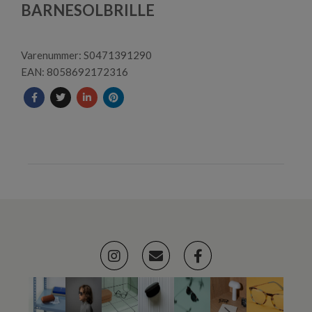
1
BARNESOLBRILLE
Varenummer: S0471391290
EAN: 8058692172316