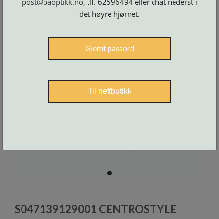
post@baoptikk.no
, tlf. 62596494 eller chat nederst i
Skruer
og
det høyre hjørnet.
tilbehør
Glemt passord
Til nettbutikk
item
0
Item
1
S047139129001 CENTROSTYLE
of