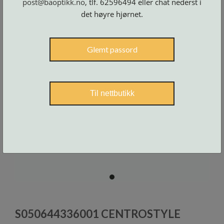
post@baoptikk.no
, tlf. 62596494 eller chat nederst i
Skruer
og
det høyre hjørnet.
tilbehør
Glemt passord
Til nettbutikk
item
0
Item
1
S050644336001 CENTROSTYLE
of