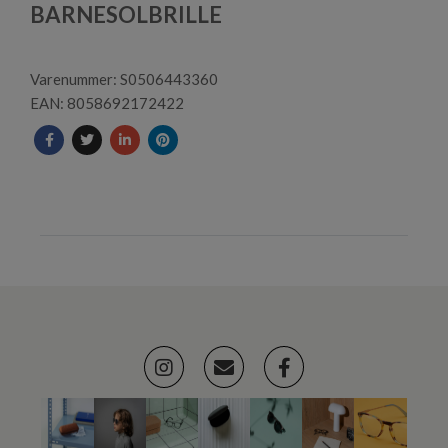
1
BARNESOLBRILLE
Varenummer: S0506443360
EAN: 8058692172422