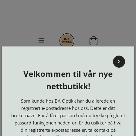
0
BA OPTIKK
X
KJØPSVILKÅR
Velkommen til vår nye
KONTAKT
nettbutikk!
OSS
BESTILL
Se alle kategorier
DELER
Som kunde hos BA Optikk har du allerede en
Brillerens
Brillesnorer
LOGG INN
registrert e-postadresse hos oss. Dette er ditt
Clip-
Etuier
on
Innfatninger
brukernavn. For å få et passord må du trykke på glemt
og
Lesebriller
Luper
Suncover
passord-funksjonen nedenfor. Er du usikker på hva
Maskiner
og
Microkluter
din registrerte e-postadresse er, ta kontakt på
Speil
Neseputer
Solbriller
og
Verktøy