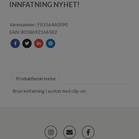
2
INNFATNING NYHET!
Varenummer: F0556460090
EAN: 8058692166582
Produktbeskrivelse
Brun innfatning i acetat med clip-on.