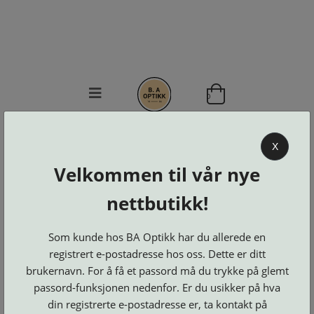
0
BA OPTIKK
X
KJØPSVILKÅR
Velkommen til vår nye
KONTAKT
OSS
nettbutikk!
BESTILL
Se alle kategorier
DELER
Som kunde hos BA Optikk har du allerede en
Brillerens
Brillesnorer
LOGG INN
Clip-
registrert e-postadresse hos oss. Dette er ditt
Etuier
on
Innfatninger
brukernavn. For å få et passord må du trykke på glemt
og
Lesebriller
Luper
Suncover
Maskiner
passord-funksjonen nedenfor. Er du usikker på hva
og
Microkluter
Speil
Neseputer
din registrerte e-postadresse er, ta kontakt på
Solbriller
og
Verktøy