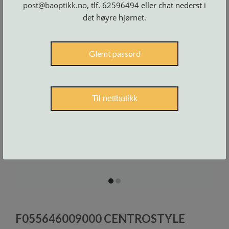
post@baoptikk.no
, tlf. 62596494 eller chat nederst i
Skruer
og
tilbehør
det høyre hjørnet.
Glemt passord
Til nettbutikk
item
item
0
1
Item
1
F055646009000 CENTROSTYLE
of