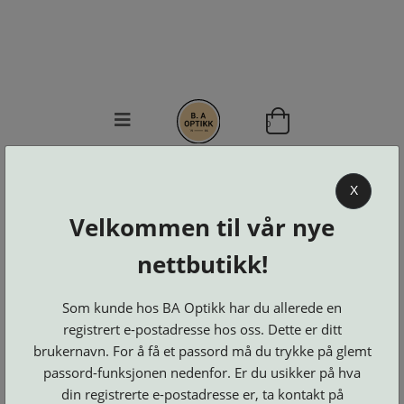
0
BA OPTIKK
X
KJØPSVILKÅR
Velkommen til vår nye
KONTAKT
OSS
nettbutikk!
BESTILL
Se alle kategorier
DELER
Brillerens
Som kunde hos BA Optikk har du allerede en
Brillesnorer
LOGG INN
Clip-
registrert e-postadresse hos oss. Dette er ditt
Etuier
on
Innfatninger
brukernavn. For å få et passord må du trykke på glemt
og
Lesebriller
Luper
Suncover
Maskiner
passord-funksjonen nedenfor. Er du usikker på hva
og
Microkluter
Speil
Neseputer
din registrerte e-postadresse er, ta kontakt på
Solbriller
og
Verktøy