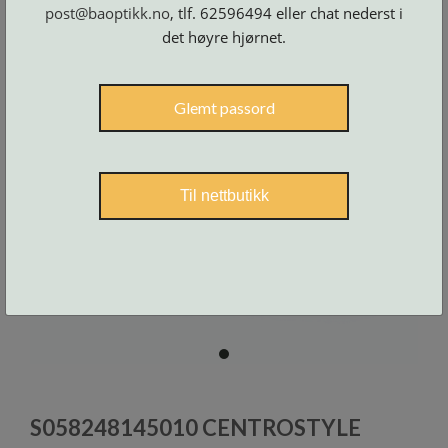
Skruer
post@baoptikk.no
, tlf. 62596494 eller chat nederst i
og
tilbehør
det høyre hjørnet.
Glemt passord
Til nettbutikk
item
0
Item
1
S058248145010 CENTROSTYLE
of