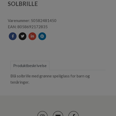
1
SOLBRILLE
Varenummer: S0582481450
EAN: 8058692172835
Produktbeskrivelse
Blå solbrille med grønne speilglass for barn og
tenåringer.