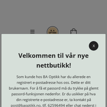
0
BA OPTIKK
X
Velkommen til vår nye
KJØPSVILKÅR
KONTAKT
nettbutikk!
OSS
BESTILL
Som kunde hos BA Optikk har du allerede en
Se alle kategorier
DELER
Brillerens
registrert e-postadresse hos oss. Dette er ditt
Brillesnorer
LOGG INN
Clip-
Etuier
brukernavn. For å få et passord må du trykke på glemt
on
Innfatninger
og
Lesebriller
passord-funksjonen nedenfor. Er du usikker på hva
Luper
Suncover
Maskiner
og
din registrerte e-postadresse er, ta kontakt på
Microkluter
Speil
Neseputer
Solbriller
post@baoptikk.no
, tlf. 62596494 eller chat nederst i
og
Verktøy