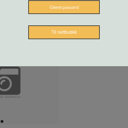
Glemt passord
Til nettbutikk
item
0