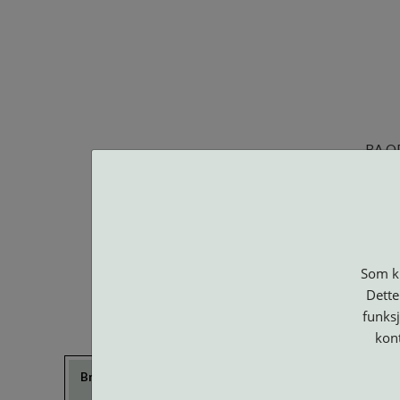
BA O
Som ku
Dette
funksj
kon
Brillerens
Brillesnorer
Clip-on og
Etuier
Suncover