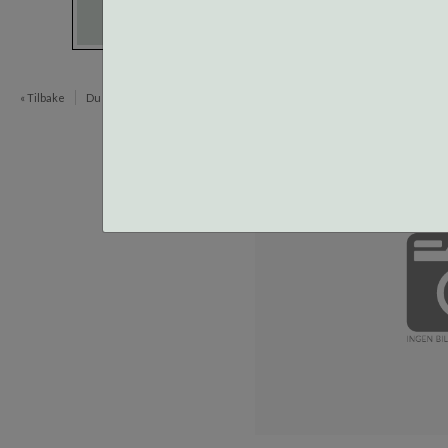
« Tilbake
Du er her:
Lesebriller
BA Optikk Lesebriller