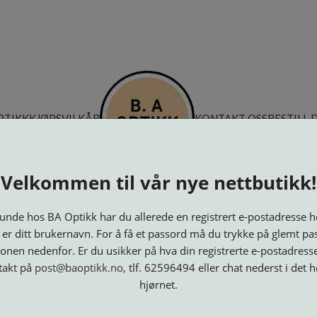
PTIKK
KJØPSVILKÅR
KONTAKT OSS
BESTILL 
Velkommen til vår nye nettbutikk!
nde hos BA Optikk har du allerede en registrert e-postadresse h
 er ditt brukernavn. For å få et passord må du trykke på glemt pa
onen nedenfor. Er du usikker på hva din registrerte e-postadresse
takt på
post@baoptikk.no
, tlf. 62596494 eller chat nederst i det 
hjørnet.
Innfatninger
Lesebriller
Luper og
Maskiner
M
Speil