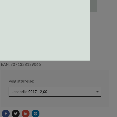
LESEBRILLE 0217 +2,00
Varenummer: 0217C120000
EAN: 7071328139065
Velg størrelse: