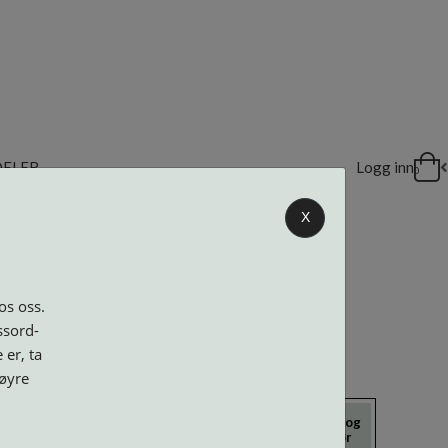
DELER
Logg inn
0
X
os oss.
ssord-
 er, ta
høyre
icrokluter
Neseputer og
Solbriller
Verktøy og
Skruer
tilbehør