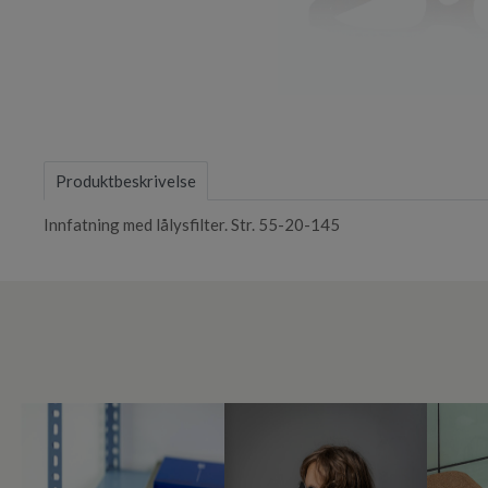
Item
1
of
Produktbeskrivelse
1
Innfatning med lålysfilter. Str. 55-20-145