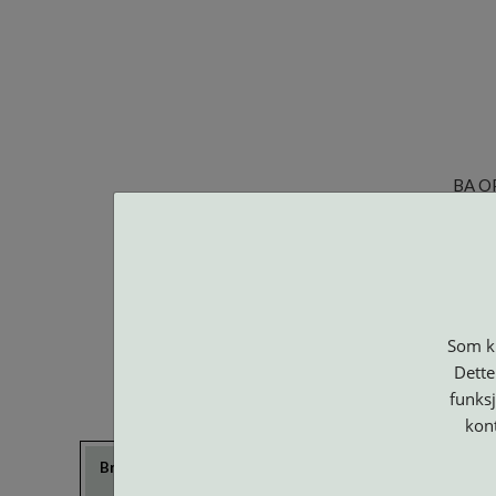
BA O
Som ku
Dette
funksj
kon
Brillerens
Brillesnorer
Clip-on og
Etuier
Suncover