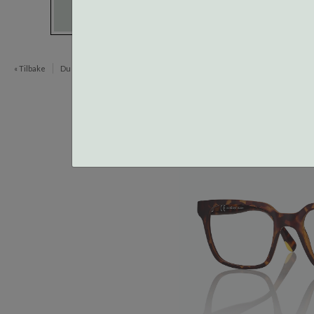
« Tilbake
Du er her:
Innfatninger
Blue Light