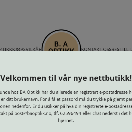
PTIKK
KJØPSVILKÅR
KONTAKT OSS
BESTILL 
Velkommen til vår nye nettbutikk!
nde hos BA Optikk har du allerede en registrert e-postadresse h
 er ditt brukernavn. For å få et passord må du trykke på glemt pa
onen nedenfor. Er du usikker på hva din registrerte e-postadresse
takt på
post@baoptikk.no
, tlf. 62596494 eller chat nederst i det 
hjørnet.
Innfatninger
Lesebriller
Luper og
Maskiner
M
Speil