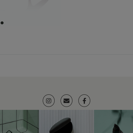
item
0