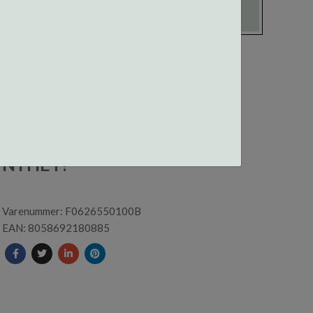
F062655010000B
CENTROSTYLE BLUE LIGHT
NYHET!
Varenummer: F0626550100B
EAN: 8058692180885