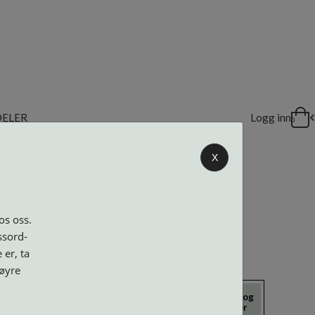
DELER
Logg inn
0
X
os oss.
ssord-
 er, ta
høyre
icrokluter
Neseputer og
Solbriller
Verktøy og
Skruer
tilbehør