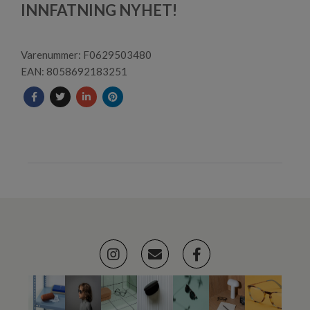
1
INNFATNING NYHET!
Varenummer: F0629503480
EAN: 8058692183251