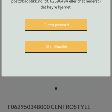
post@baoptikk.no
, tlf. 62596494 eller chat nederst i
Skruer
og
det høyre hjørnet.
tilbehør
Glemt passord
Til nettbutikk
item
0
Item
1
F062950348000 CENTROSTYLE
of