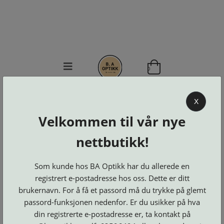
0
BA OPTIKK
X
KJØPSVILKÅR
Velkommen til vår nye
KONTAKT
nettbutikk!
OSS
BESTILL
Se alle kategorier
DELER
Som kunde hos BA Optikk har du allerede en
Brillerens
Brillesnorer
LOGG INN
registrert e-postadresse hos oss. Dette er ditt
Clip-
Etuier
on
Innfatninger
brukernavn. For å få et passord må du trykke på glemt
og
Lesebriller
Luper
Suncover
passord-funksjonen nedenfor. Er du usikker på hva
Maskiner
og
Microkluter
din registrerte e-postadresse er, ta kontakt på
Speil
Neseputer
Solbriller
og
Verktøy