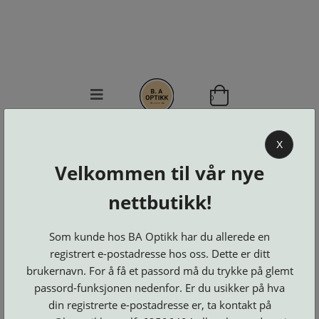
0
BA OPTIKK
X
KJØPSVILKÅR
Velkommen til vår nye
KONTAKT
nettbutikk!
OSS
BESTILL
Se alle kategorier
DELER
Som kunde hos BA Optikk har du allerede en
Brillerens
Brillesnorer
LOGG INN
registrert e-postadresse hos oss. Dette er ditt
Clip-
Etuier
on
Innfatninger
brukernavn. For å få et passord må du trykke på glemt
og
Lesebriller
Luper
Suncover
passord-funksjonen nedenfor. Er du usikker på hva
Maskiner
og
Microkluter
din registrerte e-postadresse er, ta kontakt på
Speil
Neseputer
Solbriller
og
Verktøy