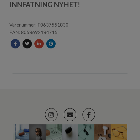
1
INNFATNING NYHET!
Varenummer: F0637551830
EAN: 8058692184715