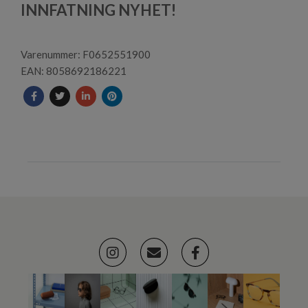
1
INNFATNING NYHET!
Varenummer: F0652551900
EAN: 8058692186221