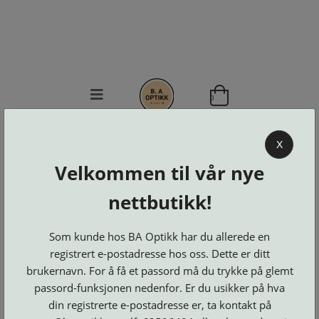
0
BA OPTIKK
X
KJØPSVILKÅR
Velkommen til vår nye
KONTAKT
nettbutikk!
OSS
BESTILL
Se alle kategorier
DELER
Som kunde hos BA Optikk har du allerede en
Brillerens
Brillesnorer
LOGG INN
registrert e-postadresse hos oss. Dette er ditt
Clip-
Etuier
on
Innfatninger
brukernavn. For å få et passord må du trykke på glemt
og
Lesebriller
Luper
Suncover
passord-funksjonen nedenfor. Er du usikker på hva
Maskiner
og
Microkluter
din registrerte e-postadresse er, ta kontakt på
Speil
Neseputer
Solbriller
og
Verktøy