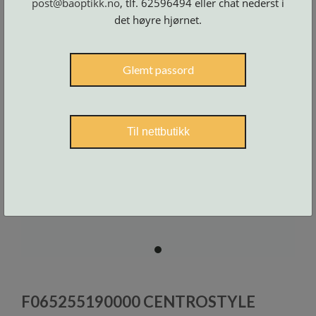
post@baoptikk.no
, tlf. 62596494 eller chat nederst i
Skruer
og
det høyre hjørnet.
tilbehør
Glemt passord
Til nettbutikk
item
0
Item
1
F065255190000 CENTROSTYLE
of