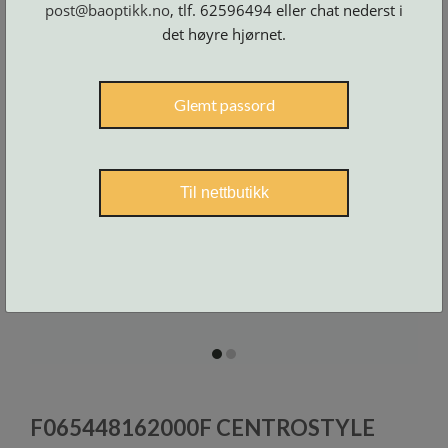
post@baoptikk.no
, tlf. 62596494 eller chat nederst i
Skruer
og
tilbehør
det høyre hjørnet.
Glemt passord
Til nettbutikk
item
item
0
1
Item
1
F065448162000F CENTROSTYLE
of