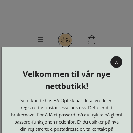
0
BA OPTIKK
X
KJØPSVILKÅR
Velkommen til vår nye
KONTAKT
OSS
nettbutikk!
BESTILL
Se alle kategorier
DELER
Som kunde hos BA Optikk har du allerede en
Brillerens
Brillesnorer
LOGG INN
Clip-
registrert e-postadresse hos oss. Dette er ditt
Etuier
on
Innfatninger
brukernavn. For å få et passord må du trykke på glemt
og
Lesebriller
Luper
Suncover
Maskiner
passord-funksjonen nedenfor. Er du usikker på hva
og
Microkluter
Speil
Neseputer
din registrerte e-postadresse er, ta kontakt på
Solbriller
og
Verktøy