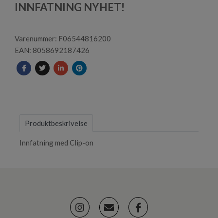
2
INNFATNING NYHET!
Varenummer: F06544816200
EAN: 8058692187426
Produktbeskrivelse
Innfatning med Clip-on