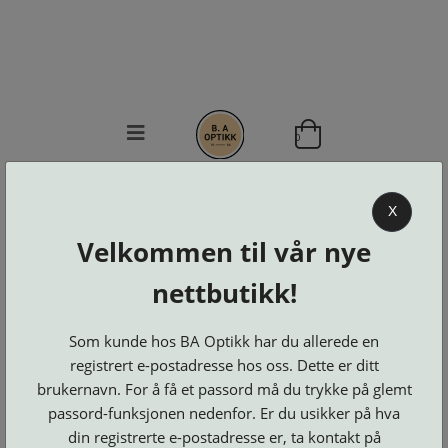
0
BA OPTIKK
X
KJØPSVILKÅR
Velkommen til vår nye
KONTAKT
OSS
nettbutikk!
BESTILL
Se alle kategorier
DELER
Brillerens
Som kunde hos BA Optikk har du allerede en
Brillesnorer
LOGG INN
Clip-
registrert e-postadresse hos oss. Dette er ditt
Etuier
on
Innfatninger
brukernavn. For å få et passord må du trykke på glemt
og
Lesebriller
Luper
Suncover
Maskiner
passord-funksjonen nedenfor. Er du usikker på hva
og
Microkluter
Speil
Neseputer
din registrerte e-postadresse er, ta kontakt på
Solbriller
og
Verktøy