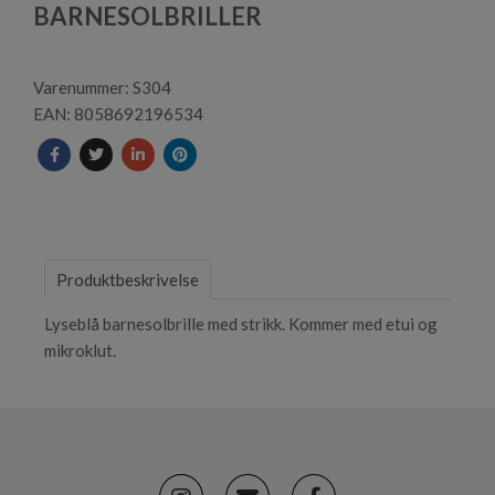
1
BARNESOLBRILLER
Varenummer: S304
EAN: 8058692196534
Produktbeskrivelse
Lyseblå barnesolbrille med strikk. Kommer med etui og
mikroklut.