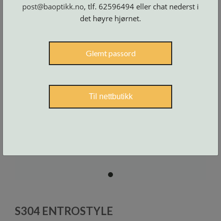
Skruer
post@baoptikk.no
, tlf. 62596494 eller chat nederst i
og
tilbehør
det høyre hjørnet.
Glemt passord
Til nettbutikk
item
0
Item
1
S304 ENTROSTYLE
of