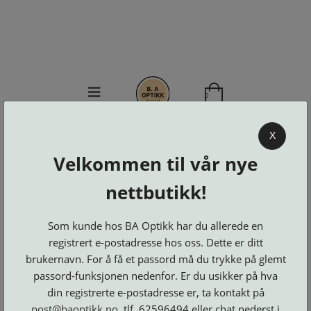
0
BA OPTIKK
X
Velkommen til vår nye
KJØPSVILKÅR
KONTAKT
nettbutikk!
OSS
BESTILL
Som kunde hos BA Optikk har du allerede en
Se alle kategorier
DELER
Brillerens
Brillesnorer
registrert e-postadresse hos oss. Dette er ditt
LOGG INN
Clip-
Etuier
brukernavn. For å få et passord må du trykke på glemt
on
Innfatninger
og
Lesebriller
passord-funksjonen nedenfor. Er du usikker på hva
Luper
Suncover
Maskiner
og
Microkluter
din registrerte e-postadresse er, ta kontakt på
Speil
Neseputer
Solbriller
og
post@baoptikk.no
, tlf. 62596494 eller chat nederst i
Verktøy